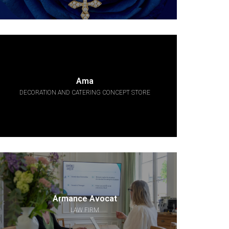
Ama
DECORATION AND CATERING CONCEPT STORE
Armance Avocat
LAW FIRM