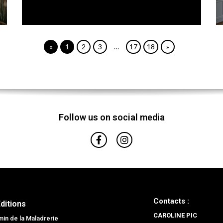
«
1
2
3
…
17
18
»
Follow us on social media
Contacts :
Editions
CAROLINE PIC
in de la Maladrerie