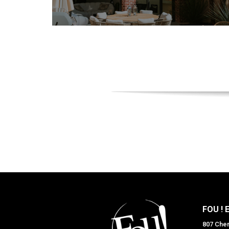
FOU ! 
807 Chem