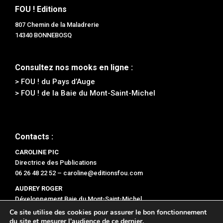
FOU ! Editions
807 Chemin de la Maladrerie
14340 BONNEBOSQ
Consultez nos mooks en ligne :
> FOU ! du Pays d’Auge
> FOU ! de la Baie du Mont-Saint-Michel
Contacts :
CAROLINE PIC
Directrice des Publications
06 26 48 22 52 –
caroline@editionsfou.com
AUDREY ROGER
Développement Baie du Mont-Saint-Michel
06 47 47 78 96 –
audrey@editionsfou.com
Ce site utilise des cookies pour assurer le bon fonctionnement
du site et mesurer l'audience de ce dernier.