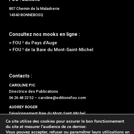
807 Chemin de la Maladrerie
14340 BONNEBOSQ
Consultez nos mooks en ligne :
> FOU ! du Pays d’Auge
> FOU ! de la Baie du Mont-Saint-Michel
Contacts :
CAROLINE PIC
Directrice des Publications
06 26 48 22 52 –
caroline@editionsfou.com
AUDREY ROGER
Développement Baie du Mont-Saint-Michel
06 47 47 78 96 –
audrey@editionsfou.com
Ce site utilise des cookies pour assurer le bon fonctionnement
du site et mesurer l'audience de ce dernier.
Vous pouvez accepter, refuser ou paramétrer leurs utilisations en