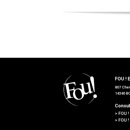
FOU ! 
807 Chem
14340 
Consul
> FOU !
> FOU !