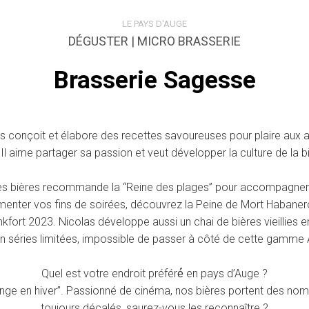
LE PAYS D'AUGE
DÉGUSTER | MICRO BRASSERIE
Brasserie Sagesse
olas conçoit et élabore des recettes savoureuses pour plaire aux
Il aime partager sa passion et veut développer la culture de la 
des bières recommande la “Reine des plages” pour accompagner de
r pimenter vos fins de soirées, découvrez la Peine de Mort Haban
nkfort 2023. Nicolas développe aussi un chai de bières vieillies
n séries limitées, impossible de passer à côté de cette gamme A
Quel est votre endroit préféré́ en pays d’Auge ?
n singe en hiver”. Passionné de cinéma, nos bières portent des n
toujours décalés, saurez-vous les reconnaître ?