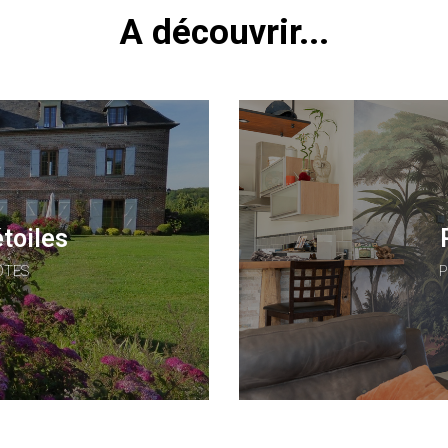
A découvrir...
étoiles
ÔTES
P