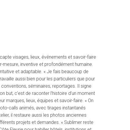
 capte visages, lieux, événements et savoir-faire
sur-mesure, inventive et profondément humaine.
intuitive et adaptable. « Je fais beaucoup de
availle aussi bien pour les particuliers que pour
e, conventions, séminaires, reportages. Il signe
n but, c’est de raconter l’histoire d’un moment
ur marques, lieux, équipes et savoir-faire. « On
photo-calls animés, avec tirages instantanés
ier, il restaure aussi les photos anciennes
différents projets et demandes. « Sublimer reste
ôte Fleurie pour habiller hôtels, institutions et