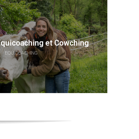
Equicoaching et Cowching
EQUICOACHING