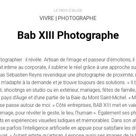
LE PAYS D'AUGE
VIVRE | PHOTOGRAPHE
Bab XIII Photographe
raphier : il révèle. Artisan de l’image et passeur d’émotions, il
ait intime au corporate, il sublime le réel grâce à une approche 
 alias Sébastien Reyns revendique une photographie de proximité, 
e m’adapte à la demande et je trouve toujours des solutions. » Il tr
té, shootings en studio ou en extérieur, mariages, fêtes de famill
ys d’Auge et d’une partie de la Baie du Mont Saint-Michel. « Mo
 se passe autour de moi. » Côté entreprises, BAB XIII met en vale
l’image, pour révéler le geste, le lieu, l’humain ». Également ses 
 en expériences visuelles ludiques et mémorables. Dans son atel
 parfois l’intelligence artificielle en appuie pour satisfaire les 
vail. » Autant artiste qu’artisan, il expose aussi ses images de la C