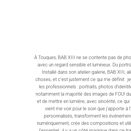
À Touques, BAB XIII ne se contente pas de photog
avec un regard sensible et lumineux. Du portr
Installé dans son atelier-galerie, BAB XIII,
choses, et c’est justement ce qui me définit : j
les professionnels : portraits, photos d’identi
notamment la majorité des images de FOU! du pa
et de mettre en lumière, avec sincérité, ce qui
vient me voir pour le soin que j’apporte à 
personnalisés, transforment les événements
numériquement, crée des compositions et utilise
l’essentiel : il y a un côté magique dans ce tra