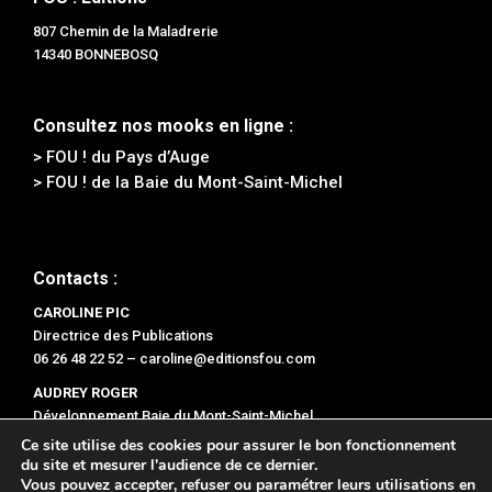
807 Chemin de la Maladrerie
14340 BONNEBOSQ
Consultez nos mooks en ligne :
> FOU ! du Pays d’Auge
> FOU ! de la Baie du Mont-Saint-Michel
Contacts :
CAROLINE PIC
Directrice des Publications
06 26 48 22 52 –
caroline@editionsfou.com
AUDREY ROGER
Développement Baie du Mont-Saint-Michel
06 47 47 78 96 –
audrey@editionsfou.com
Ce site utilise des cookies pour assurer le bon fonctionnement
du site et mesurer l'audience de ce dernier.
Vous pouvez accepter, refuser ou paramétrer leurs utilisations en