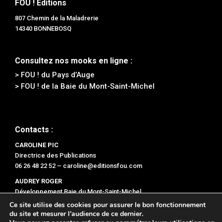
FOU ! Editions
807 Chemin de la Maladrerie
14340 BONNEBOSQ
Consultez nos mooks en ligne :
> FOU ! du Pays d’Auge
> FOU ! de la Baie du Mont-Saint-Michel
Contacts :
CAROLINE PIC
Directrice des Publications
06 26 48 22 52 –
caroline@editionsfou.com
AUDREY ROGER
Développement Baie du Mont-Saint-Michel
06 47 47 78 96 –
audrey@editionsfou.com
Ce site utilise des cookies pour assurer le bon fonctionnement
du site et mesurer l'audience de ce dernier.