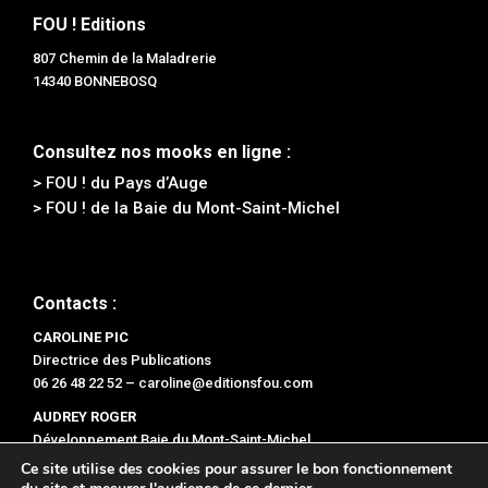
FOU ! Editions
807 Chemin de la Maladrerie
14340 BONNEBOSQ
Consultez nos mooks en ligne :
> FOU ! du Pays d’Auge
> FOU ! de la Baie du Mont-Saint-Michel
Contacts :
CAROLINE PIC
Directrice des Publications
06 26 48 22 52 –
caroline@editionsfou.com
AUDREY ROGER
Développement Baie du Mont-Saint-Michel
06 47 47 78 96 –
audrey@editionsfou.com
Ce site utilise des cookies pour assurer le bon fonctionnement