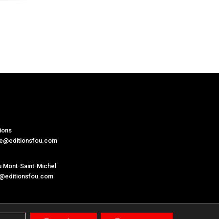
ions
ne@editionsfou.com
 Mont-Saint-Michel
@editionsfou.com
– Développement :