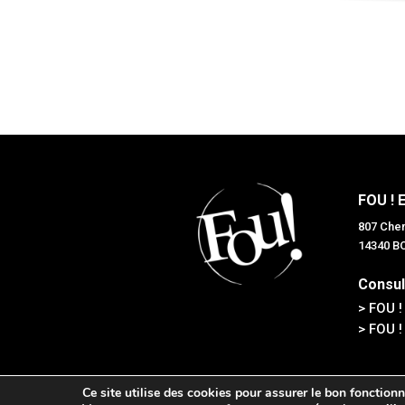
FOU ! 
807 Chem
14340 
Consul
> FOU !
> FOU !
Ce site utilise des cookies pour assurer le bon fonctionn
Tous droits réservés © F