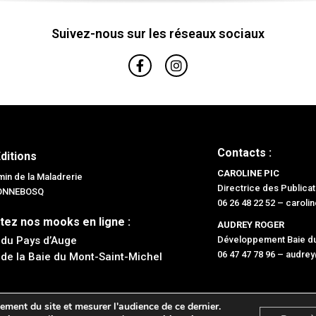
Suivez-nous sur les réseaux sociaux
Contacts :
Editions
CAROLINE PIC
in de la Maladrerie
Directrice des Publicat
BONNEBOSQ
06 26 48 22 52 –
caroli
tez nos mooks en ligne :
AUDREY ROGER
 du Pays d’Auge
Développement Baie du
06 47 47 78 96 –
audrey
 de la Baie du Mont-Saint-Michel
ement du site et mesurer l'audience de ce dernier.
OU ! Éditions 2026 –
Mentions légales
– Conception :
Diapazons Communication