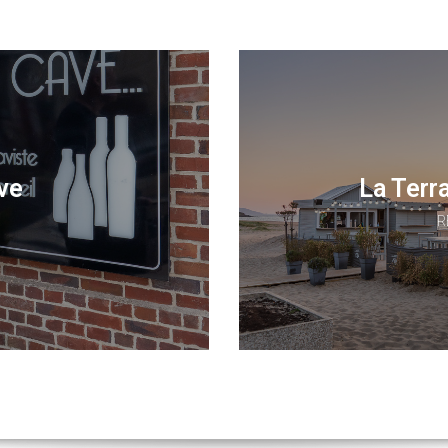
ave
La Terr
R