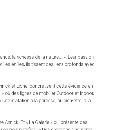
nce, la richesse de la nature... ». Leur passion
les en îles, ils tissent des liens profonds avec
Annick et Lionel concrétisent cette évidence en
» où des lignes de mobilier Outdoor et Indoor,
Une invitation à la paresse, au bien-être, à la
e Annick. Et « La Galerie » qui présente des
en bois pétrifiés : « Des créations singulières