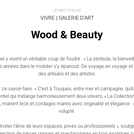
LE PAYS D'AUGE
VIVRE | GALERIE D'ART
Wood & Beauty
y vivent un véritable coup de foudre : « La zénitude, la bienveilla
s années dans le mobilier s’y épanouit. De voyage en voyage et d’î
des artisans et des artistes.
r ce savoir-faire. » C’est à Touques, entre mer et campagne, qu’
ntiel qui mélange harmonieusement deux univers, « La Collection 
a, marient teck et cordages marins avec originalité et élégance : « 
volupté.
évéler l’âme de leurs espaces, privés ou professionnels », soulign
lection de pièces uniques et spectaculaires en bois exotiques ou 