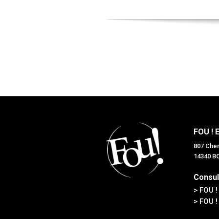
FOU ! 
807 Chem
14340 
Consul
> FOU !
> FOU !