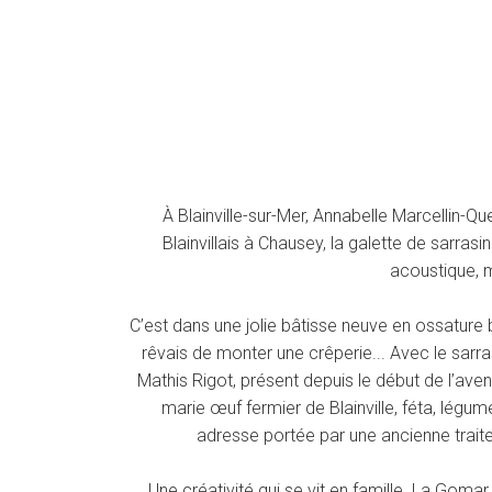
À Blainville-sur-Mer, Annabelle Marcellin-Qu
Blainvillais à Chausey, la galette de sarrasi
acoustique, 
C’est dans une jolie bâtisse neuve en ossature bo
rêvais de monter une crêperie... Avec le sarrasi
Mathis Rigot, présent depuis le début de l’ave
marie œuf fermier de Blainville, féta, légum
adresse portée par une ancienne traiteu
Une créativité qui se vit en famille. La Gomar