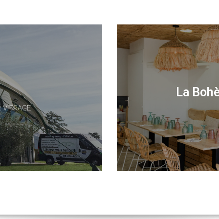
La Bohè
R VITRAGE