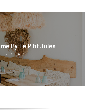
me By Le P'tit Jules
RESTAURANT