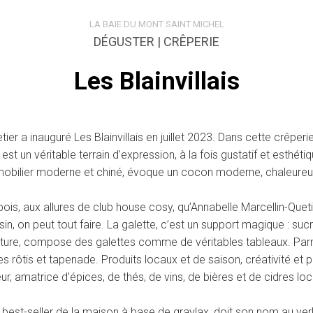
LA BAIE DU MONT SAINT MICHEL
DÉGUSTER | CRÊPERIE
Les Blainvillais
etier a inauguré Les Blainvillais en juillet 2023. Dans cette crê
n est un véritable terrain d’expression, à la fois gustatif et esthét
mobilier moderne et chiné, évoque un cocon moderne, chaleureux
is, aux allures de club house cosy, qu’Annabelle Marcellin-Quetier a
n, on peut tout faire. La galette, c’est un support magique : sucré,
nture, compose des galettes comme de véritables tableaux. Parmi el
es rôtis et tapenade. Produits locaux et de saison, créativité et 
r, amatrice d’épices, de thés, de vins, de bières et de cidres loc
, best-seller de la maison à base de gravlax, doit son nom au verl