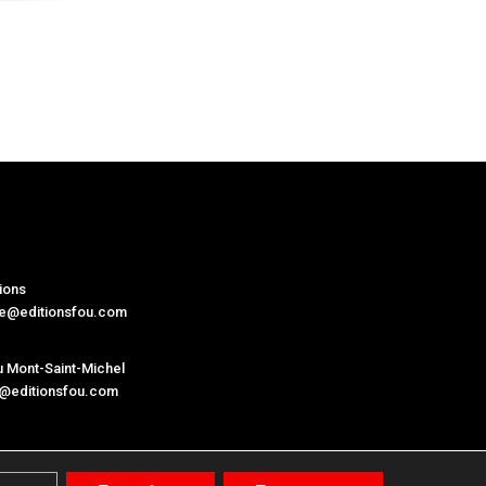
ions
ne@editionsfou.com
 Mont-Saint-Michel
@editionsfou.com
– Développement :