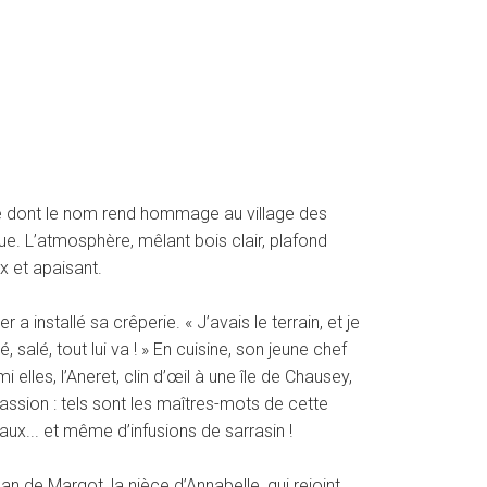
perie dont le nom rend hommage au village des
ique. L’atmosphère, mêlant bois clair, plafond
 et apaisant.
 installé sa crêperie. « J’avais le terrain, et je
 salé, tout lui va ! » En cuisine, son jeune chef
les, l’Aneret, clin d’œil à une île de Chausey,
passion : tels sont les maîtres-mots de cette
aux... et même d’infusions de sarrasin !
an de Margot, la nièce d’Annabelle, qui rejoint