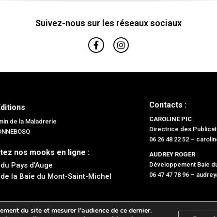
Suivez-nous sur les réseaux sociaux
Contacts :
Editions
CAROLINE PIC
in de la Maladrerie
Directrice des Publicat
BONNEBOSQ
06 26 48 22 52 –
caroli
tez nos mooks en ligne :
AUDREY ROGER
 du Pays d’Auge
Développement Baie du
06 47 47 78 96 –
audrey
 de la Baie du Mont-Saint-Michel
ement du site et mesurer l'audience de ce dernier.
OU ! Éditions 2026 –
Mentions légales
– Conception :
Diapazons Communication