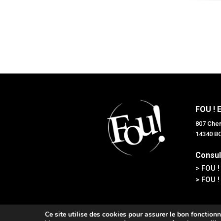
FOU ! 
807 Chem
14340 
Consul
> FOU !
> FOU !
Ce site utilise des cookies pour assurer le bon fonctionn
Tous droits réservés © F