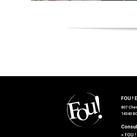
FOU ! 
807 Chem
14340 
Consul
> FOU !