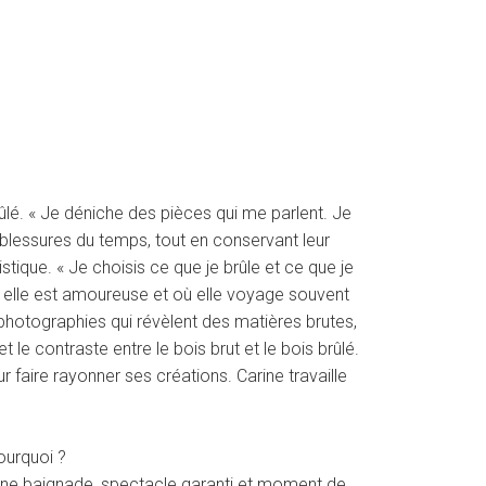
rûlé. « Je déniche des pièces qui me parlent. Je
s blessures du temps, tout en conservant leur
stique. « Je choisis ce que je brûle et ce que je
ont elle est amoureuse et où elle voyage souvent
photographies qui révèlent des matières brutes,
le contraste entre le bois brut et le bois brûlé.
r faire rayonner ses créations. Carine travaille
ourquoi ?
t une baignade, spectacle garanti et moment de