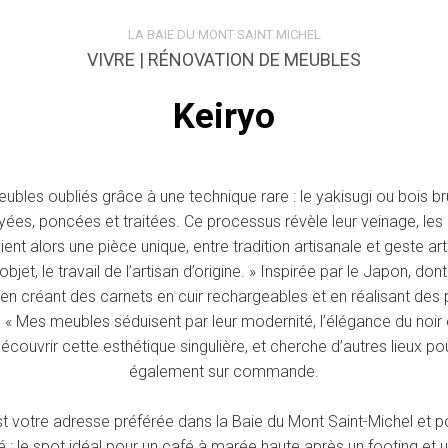
LA BAIE DU MONT SAINT MICHEL
VIVRE | RÉNOVATION DE MEUBLES
Keiryo
ubles oubliés grâce à une technique rare : le yakisugi ou bois b
oyées, poncées et traitées. Ce processus révèle leur veinage, le
t alors une pièce unique, entre tradition artisanale et geste arti
bjet, le travail de l’artisan d’origine. » Inspirée par le Japon, d
 en créant des carnets en cuir rechargeables et en réalisant des 
« Mes meubles séduisent par leur modernité, l’élégance du noir et 
couvrir cette esthétique singulière, et cherche d’autres lieux pou
également sur commande.
st votre adresse préférée dans la Baie du Mont Saint-Michel et p
ré : le spot idéal pour un café à marée haute après un footing e