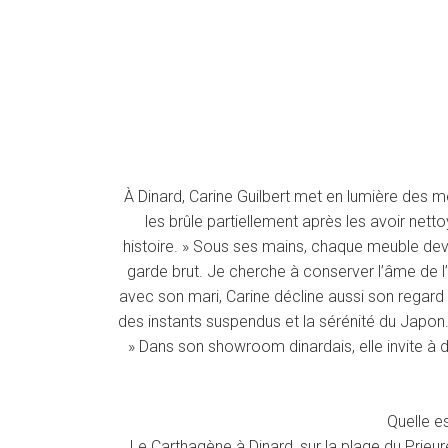
À Dinard, Carine Guilbert met en lumière des me
les brûle partiellement après les avoir nett
histoire. » Sous ses mains, chaque meuble devien
garde brut. Je cherche à conserver l’âme de l’o
avec son mari, Carine décline aussi son regard
des instants suspendus et la sérénité du Japon. 
» Dans son showroom dinardais, elle invite à dé
Quelle e
Le Carthagène à Dinard, sur la plage du Prieu