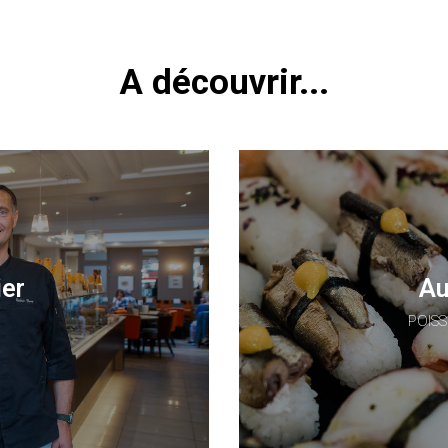
A découvrir...
ier
Au
POISS